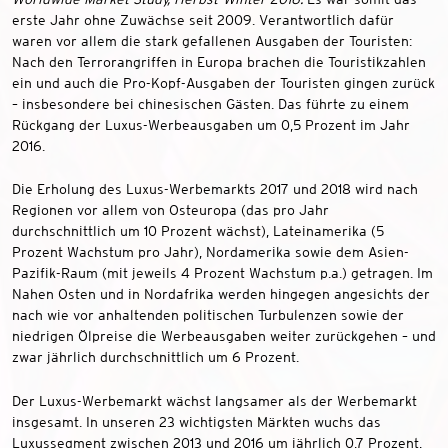
erste Jahr ohne Zuwächse seit 2009. Verantwortlich dafür
waren vor allem die stark gefallenen Ausgaben der Touristen:
Nach den Terrorangriffen in Europa brachen die Touristikzahlen
ein und auch die Pro-Kopf-Ausgaben der Touristen gingen zurück
– insbesondere bei chinesischen Gästen. Das führte zu einem
Rückgang der Luxus-Werbeausgaben um 0,5 Prozent im Jahr
2016.
Die Erholung des Luxus-Werbemarkts 2017 und 2018 wird nach
Regionen vor allem von Osteuropa (das pro Jahr
durchschnittlich um 10 Prozent wächst), Lateinamerika (5
Prozent Wachstum pro Jahr), Nordamerika sowie dem Asien-
Pazifik-Raum (mit jeweils 4 Prozent Wachstum p.a.) getragen. Im
Nahen Osten und in Nordafrika werden hingegen angesichts der
nach wie vor anhaltenden politischen Turbulenzen sowie der
niedrigen Ölpreise die Werbeausgaben weiter zurückgehen – und
zwar jährlich durchschnittlich um 6 Prozent.
Der Luxus-Werbemarkt wächst langsamer als der Werbemarkt
insgesamt. In unseren 23 wichtigsten Märkten wuchs das
Luxussegment zwischen 2013 und 2016 um jährlich 0,7 Prozent,