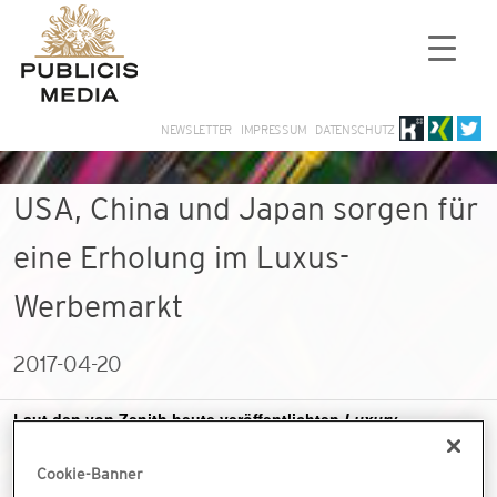
NEWSLETTER
IMPRESSUM
DATENSCHUTZ
USA, China und Japan sorgen für
eine Erholung im Luxus-
Werbemarkt
2017-04-20
Laut den von Zenith heute veröffentlichten
Luxury
Advertising Expenditure Forecasts
werden die
Werbeausgaben für Luxusartikel nach einem Rückgang um
Cookie-Banner
0,5 Prozent im Jahr 2016 sich 2017 wieder erholen und um 2,9