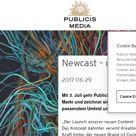
Cookie-B
Publicis Med
Besucherstat
Newcast – die Fir
Dienstleistu
Cookies auf 
Marketingakt
2017-06-29
bringen. Wei
Mit 3. Juli geht Publicis Media Aus
Cookie-Ei
Markt und zeichnet sich vor allem 
passendem Umfeld und authentisch
„Der Launch unserer neuen Content- u
Das Konzept dahinter vereint Kreatio
Kraft hinter der neuen Brand ist Cos