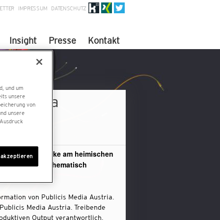
ETTER
IMPRESSUM
DATENSCHUTZ
Insight
Presse
Kontakt
nd, und um
eits unsere
a Austria
peicherung von
und unsere
 Ausdruck
weite digitale Marke am heimischen
 akzeptieren
kreativer Idee, thematisch
ormation von Publicis Media Austria.
Publicis Media Austria. Treibende
oduktiven Output verantwortlich.