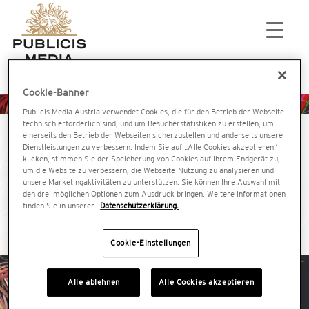
NEWSLETTER
IMPRESSUM
DATENSCHUTZ
Cookie-Banner
Publicis Media Austria verwendet Cookies, die für den Betrieb der Webseite
Point Of View #13
technisch erforderlich sind, und um Besucherstatistiken zu erstellen, um
einerseits den Betrieb der Webseiten sicherzustellen und anderseits unsere
Dienstleistungen zu verbessern. Indem Sie auf „Alle Cookies akzeptieren“
klicken, stimmen Sie der Speicherung von Cookies auf Ihrem Endgerät zu,
2020-12-10
um die Website zu verbessern, die Webseite-Nutzung zu analysieren und
unsere Marketingaktivitäten zu unterstützen. Sie können Ihre Auswahl mit
den drei möglichen Optionen zum Ausdruck bringen. Weitere Informationen
Publicis Media Austria Point of View #13
finden Sie in unserer
Datenschutzerklärung.
Cookie-Einstellungen
Alle ablehnen
Alle Cookies akzeptieren