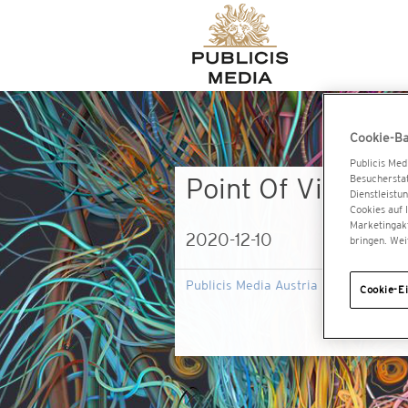
Cookie-B
Publicis Med
Besucherstat
Point Of View #8
Dienstleistu
Cookies auf 
Marketingakt
2020-12-10
bringen. Wei
Publicis Media Austria Point of View 
Cookie-Ei