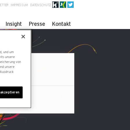
ETTER
IMPRESSUM
DATENSCHUTZ
Insight
Presse
Kontakt
nd, und um
eits unsere
peicherung von
und unsere
 Ausdruck
 akzeptieren