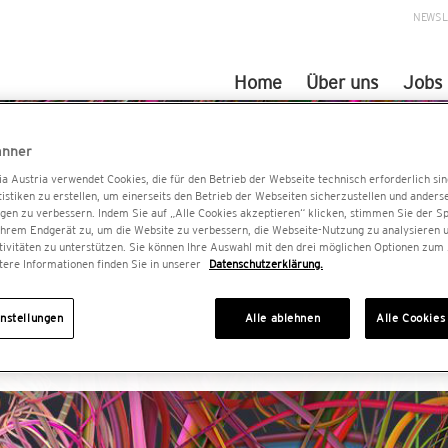
NEWSL
Home
Über uns
Jobs
anner
ia Austria verwendet Cookies, die für den Betrieb der Webseite technisch erforderlich si
istiken zu erstellen, um einerseits den Betrieb der Webseiten sicherzustellen und anders
ngen zu verbessern. Indem Sie auf „Alle Cookies akzeptieren“ klicken, stimmen Sie der S
Ihrem Endgerät zu, um die Website zu verbessern, die Webseite-Nutzung zu analysieren 
ivitäten zu unterstützen. Sie können Ihre Auswahl mit den drei möglichen Optionen zum
tere Informationen finden Sie in unserer
Datenschutzerklärung.
#8
nstellungen
Alle ablehnen
Alle Cookies